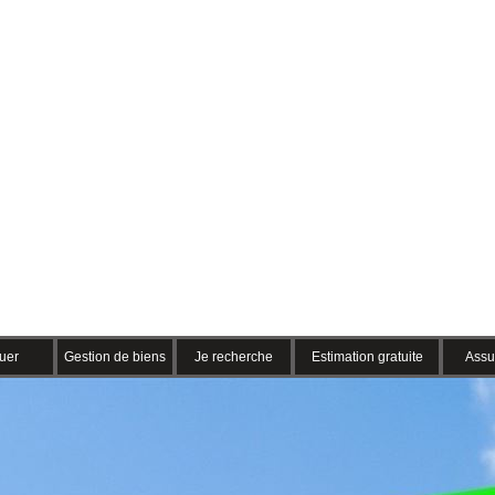
uer
Gestion de biens
Je recherche
Estimation gratuite
Assu