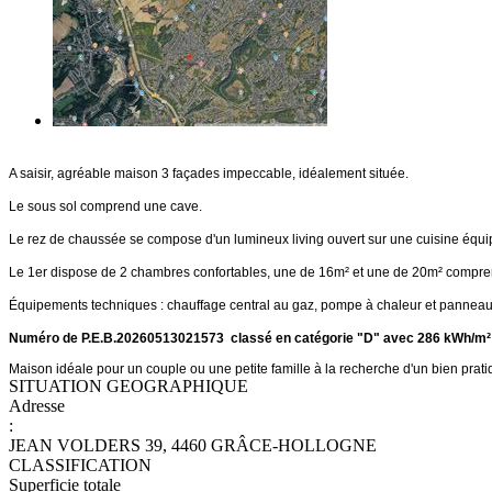
A saisir, agréable maison 3 façades impeccable, idéalement située.
Le sous sol comprend une cave.
Le rez de chaussée se compose d'un lumineux living ouvert sur une cuisine équipée (
Le 1er dispose de 2 chambres confortables, une de 16m² et une de 20m² compren
Équipements techniques : chauffage central au gaz, pompe à chaleur et panneaux p
Numéro de P.E.B.20260513021573 classé en catégorie "D" avec 286 kWh/m² a
Maison idéale pour un couple ou une petite famille à la recherche d'un bien prat
SITUATION GEOGRAPHIQUE
Adresse
:
JEAN VOLDERS 39, 4460 GRÂCE-HOLLOGNE
CLASSIFICATION
Superficie totale